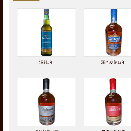
渾穀3年
渾合麥芽12年