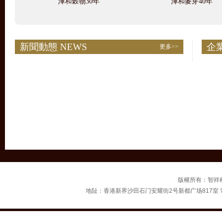
渾和穀物30年
渾和麥芽40年
新聞動態 NEWS
企業
更多>>
版權所有：智祥科技有限
地阯：香港新界沙田石门安耀街2号新都广场817室 電話：00